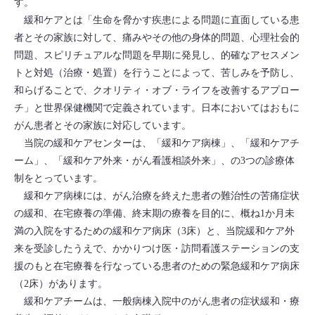
す。
緩和ケアとは「生命を脅かす疾患による問題に直面している患
者とその家族に対して、痛みやその他の身体的問題、心理社会的
問題、スピリチュアルな問題を早期に発見し、的確なアセスメン
トと対処（治療・処置）を行うことによって、苦しみを予防し、
和らげることで、クオリティ・オブ・ライフを改善するアプロー
チ」と世界保健機関で定義されています。日本においてはおもに
がん患者とその家族に対応しています。
当院の緩和ケアセンターは、「緩和ケア病棟」、「緩和ケアチ
ーム」、「緩和ケア外来・がん看護相談外来」、の3つの診療体
制をとっています。
緩和ケア病棟には、がん治療を終えた患者の難治性の苦痛症状
の緩和、在宅療養の準備、終末期の療養を目的に、概ね1か月未
満の入院をするための緩和ケア病床（3床）と、当院緩和ケア外
来を受診したうえで、かかりつけ医・訪問看護ステーションの支
援のもと在宅療養を行なっている患者のための緊急緩和ケア病床
（2床）があります。
緩和ケアチームは、一般病棟入院中のがん患者の症状緩和・療