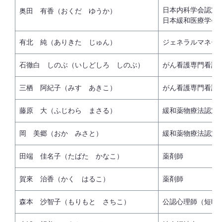
日本内科学会認定
奥田 有香（おくだ ゆうか）
日本緩和医療学会
有北 純（ありきた じゅん）
ジェネラルマネー
石徹白 しのぶ（いしどしろ しのぶ）
がん看護専門看護
三栖 阿紀子（みす あきこ）
がん看護専門看護
藤原 大（ふじわら まさる）
緩和薬物療法認定
岡 美郷（おか みさと）
緩和薬物療法認定
田端 佳名子（たばた かなこ）
薬剤師
賀來 治香（かく はるこ）
薬剤師
森本 沙智子（もりもと さちこ）
公認心理師（短時