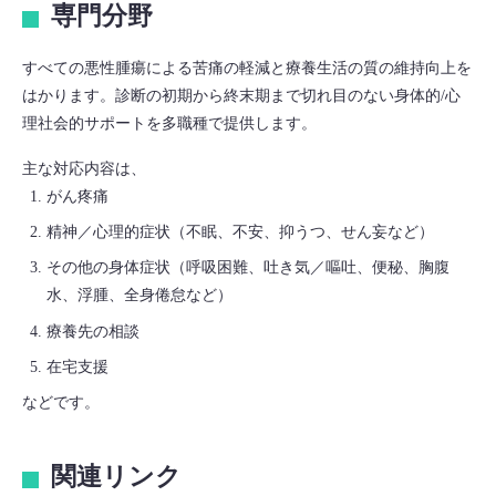
専門分野
すべての悪性腫瘍による苦痛の軽減と療養生活の質の維持向上を
はかります。診断の初期から終末期まで切れ目のない身体的/心
理社会的サポートを多職種で提供します。
主な対応内容は、
がん疼痛
精神／心理的症状（不眠、不安、抑うつ、せん妄など）
その他の身体症状（呼吸困難、吐き気／嘔吐、便秘、胸腹
水、浮腫、全身倦怠など）
療養先の相談
在宅支援
などです。
関連リンク