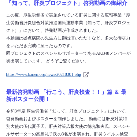
「知って、肝炎プロジェクト」啓発動画の御紹介
この度、厚生労働省で実施されている肝炎に関する広報事業「厚
生労働省肝炎総合対策推進国民運動事業（知って、肝炎プロジェ
クト）」において、啓発動画が作成されました。
本動画は拠点病院の先生方に御出演いただくなど、多大な御尽力
をいただき完成に至ったものです。
同プロジェクトのスペシャルサポーターであるAKB48メンバーが
御出演しています。 どうぞご覧ください。
https://www.kanen.org/news/20210301.php
最新啓発動画 「行こう、肝炎検査！！」篇 ＆ 最
新ポスター公開！
令和3年度 厚生労働省「知って、肝炎プロジェクト」において、
啓発動画およびポスターを制作しました。 動画には肝炎対策特
別大使の伍代夏子氏、肝炎対策広報大使の徳光和夫氏、スペシャ
ルサポーターの高島礼子氏の3名が出演され、肝炎ウイルス検査