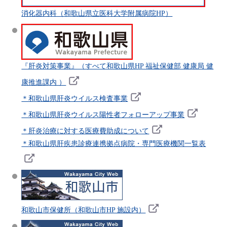
消化器内科（和歌山県立医科大学附属病院HP）
『肝炎対策事業』（すべて和歌山県HP 福祉保健部 健康局 健
康推進課内 ）
＊和歌山県肝炎ウイルス検査事業
＊和歌山県肝炎ウイルス陽性者フォローアップ事業
＊肝炎治療に対する医療費助成について
＊和歌山県肝疾患診療連携拠点病院・専門医療機関一覧表
和歌山市保健所（和歌山市HP 施設内）