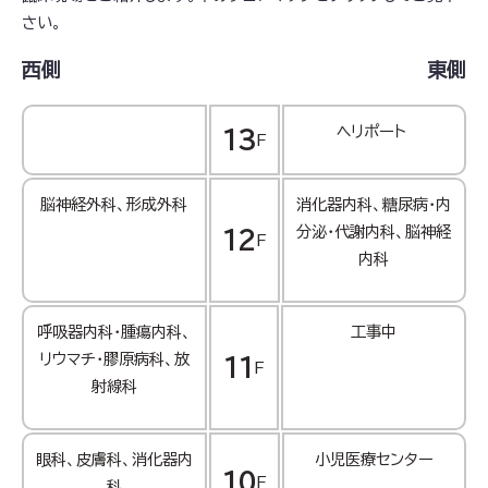
さい。
西側
東側
ヘリポート
13
F
脳神経外科、形成外科
消化器内科、糖尿病・内
分泌・代謝内科、脳神経
12
F
内科
呼吸器内科・腫瘍内科、
工事中
リウマチ・膠原病科、放
11
F
射線科
眼科、皮膚科、消化器内
小児医療センター
10
F
科