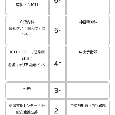
6
F
産科 / NICU
血液内科
神経精神科
緩和ケア / 緩和ケアセ
5
F
ンター
ICU / HCU /感染制
中央手術部
御部 /
4
F
看護キャリア開発センタ
ー
外来
3
F
患者支援センター / 医
中央放射線 /内視鏡部
2
F
療安全推進部