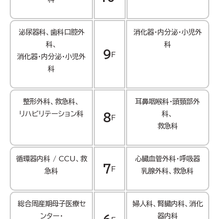
泌尿器科、歯科口腔外
消化器・内分泌・小児外
科、
科
9
F
消化器・内分泌・小児外
科
整形外科、救急科、
耳鼻咽喉科・頭頸部外
リハビリテーション科
科、
8
F
救急科
循環器内科 / CCU、救
心臓血管外科・呼吸器
7
F
急科
乳腺外科、救急科
総合周産期母子医療セ
婦人科、腎臓内科、消化
ンター・
器内科