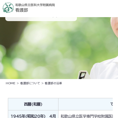
看護部の沿革
HOME
>
看護部について
> 看護部の沿革
西暦(和暦)
でき
1945年(昭和20年) 4月
和歌山県立医学専門学校附属医院開