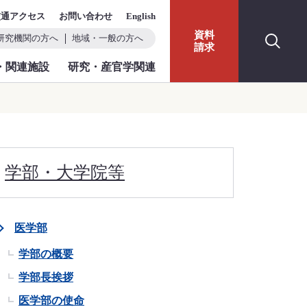
交通アクセス
お問い合わせ
English
資料
研究機関の方へ
地域・一般の方へ
請求
・関連施設
研究・産官学関連
学部・大学院等
医学部
学部の概要
学部長挨拶
医学部の使命