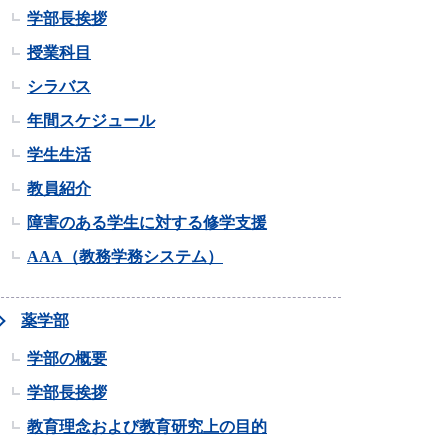
学部長挨拶
授業科目
シラバス
年間スケジュール
学生生活
教員紹介
障害のある学生に対する修学支援
AAA（教務学務システム）
薬学部
学部の概要
学部長挨拶
教育理念および教育研究上の目的