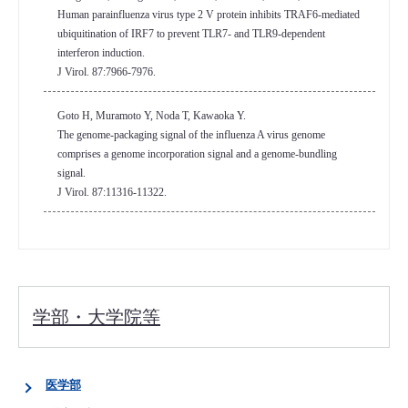
Human parainfluenza virus type 2 V protein inhibits TRAF6-mediated
ubiquitination of IRF7 to prevent TLR7- and TLR9-dependent
interferon induction.
J Virol. 87:7966-7976.
Goto H, Muramoto Y, Noda T, Kawaoka Y.
The genome-packaging signal of the influenza A virus genome
comprises a genome incorporation signal and a genome-bundling
signal.
J Virol. 87:11316-11322.
学部・大学院等
医学部