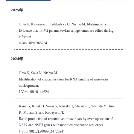
2025年
Ohta K, Kawasaki J, Kolakofsky D, Nishio M, Matsumoto Y.
Evidence that hPIV2 paramyxovirus antigenomes are edited during
infection.
mBio. 16:e0366724.
2024年
Ohta K, Saka N, Nishio M.
Identification of critical residues for RNA binding of nairovirus
nucleoprotein.
J Virol. 98:e0144624.
Kanai Y, Kotaki T, Sakai S, Ishisaka T, Matsuo K, Yoshida Y, Hirai
K, Minami S, and Kobayashi T.
Rapid production of recombinant rotaviruses by overexpression of
NSP2 and NSP5 genes with modified nucleotide sequences.
J Virol 98(12):e0099624 (2024)