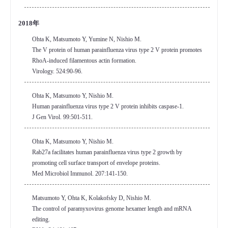
2018年
Ohta K, Matsumoto Y, Yumine N, Nishio M.
The V protein of human parainfluenza virus type 2 V protein promotes
RhoA-induced filamentous actin formation.
Virology. 524:90-96.
Ohta K, Matsumoto Y, Nishio M.
Human parainfluenza virus type 2 V protein inhibits caspase-1.
J Gen Virol. 99:501-511.
Ohta K, Matsumoto Y, Nishio M.
Rab27a facilitates human parainfluenza virus type 2 growth by
promoting cell surface transport of envelope proteins.
Med Microbiol Immunol. 207:141-150.
Matsumoto Y, Ohta K, Kolakofsky D, Nishio M.
The control of paramyxovirus genome hexamer length and mRNA
editing.