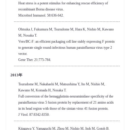
Heat stress is a potent stimulus for enhancing rescue efficiency of
recombinant Borna disease virus.
Microbiol Immunol. 58:636-642.
Ohtsuka J, Fukumura M, Tsurudome M, Hara K, Nishio M, Kawano
M, Nosaka T.
Vero/BC-F: an efficient packaging cell line stably expressing F protein
to generate single round-infectious human parainfluenza virus type 2
vector.
Gene Ther. 21:775-784.
2013年
Tsurudome M, Nakahashi M, Matsushima Y, Ito M, Nishio M,
Kawano M, Komada H, Nosaka T.
Full conversion of the hemagglutinin-neuraminidase specificity of the
parainfluenza virus 5 fusion protein by replacement of 21 amino acids
in its head region with those of the simian virus 41 fusion protein.
J Virol. 87:8342-8350.
Kitagawa Y, Yamaguchi M, Zhou M, Nishio M, Itoh M, Gotoh B.