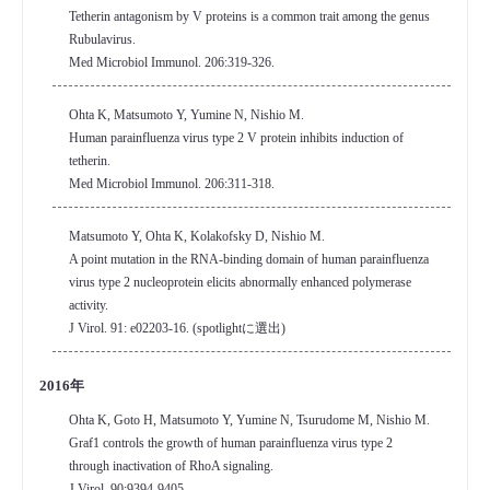
Tetherin antagonism by V proteins is a common trait among the genus
Rubulavirus.
Med Microbiol Immunol. 206:319-326.
Ohta K, Matsumoto Y, Yumine N, Nishio M.
Human parainfluenza virus type 2 V protein inhibits induction of
tetherin.
Med Microbiol Immunol. 206:311-318.
Matsumoto Y, Ohta K, Kolakofsky D, Nishio M.
A point mutation in the RNA-binding domain of human parainfluenza
virus type 2 nucleoprotein elicits abnormally enhanced polymerase
activity.
J Virol. 91: e02203-16. (spotlightに選出)
2016年
Ohta K, Goto H, Matsumoto Y, Yumine N, Tsurudome M, Nishio M.
Graf1 controls the growth of human parainfluenza virus type 2
through inactivation of RhoA signaling.
J Virol. 90:9394-9405.