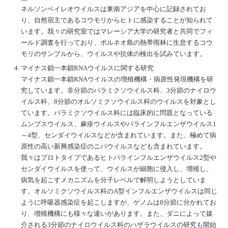
ネルソンベイレオウイルスは東南アジアを中心に記録されてお
り、自然宿主であるコウモリからヒトに感染することが知られて
います。我々の研究室ではマレーシア大学の研究者と共同でフィ
ールド調査を行っており、ボルネオ島の熱帯雨林に生息するコウ
モリのサンプルから、ウイルスや抗体の検出を試みています。
マイナス鎖一本鎖RNAウイルスに関する研究
マイナス鎖一本鎖RNAウイルスの増殖機構・病原性発現機構を研
究しています。非分節のパラミクソウイルス科、3分節のナイロウ
イルス科、8分節のオルソミクソウイルス科のウイルスを対象とし
ています。パラミクソウイルス科には臨床的に問題となっている
ムンプスウイルス、麻疹ウイルスやパラインフルエンザウイルス1
～4型、センダイウイルスなどが含まれています。また、極めて病
原性の高い新興感染症のニパウイルスなども含まれています。
我々はプロトタイプであるヒトパラインフルエンザウイルス2型や
センダイウイルスを使って、ウイルスが細胞に侵入し、増殖し、
病気を起こすメカニズムを分子レベルで解明しようとしていま
す。オルソミクソウイルス科のA型インフルエンザウイルスは同じ
ように呼吸器感染症を起こしますが、ゲノムは8分節に分かれてお
り、増殖機構にも様々な違いがあります。また、ダニによって媒
介される3分節のナイロウイルス科のハザラウイルスの研究も開始