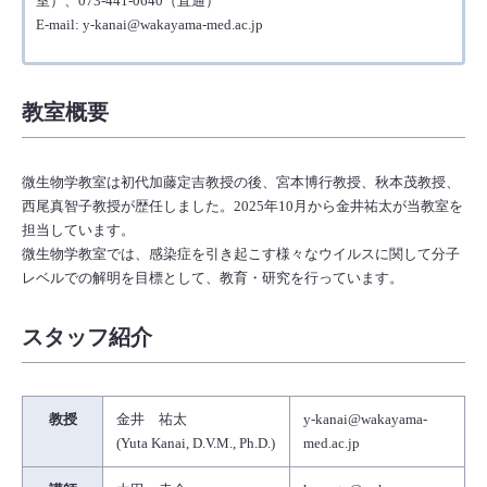
室）、073-441-0640（直通）
E-mail: y-kanai@wakayama-med.ac.jp
教室概要
微生物学教室は初代加藤定吉教授の後、宮本博行教授、秋本茂教授、
西尾真智子教授が歴任しました。2025年10月から金井祐太が当教室を
担当しています。
微生物学教室では、感染症を引き起こす様々なウイルスに関して分子
レベルでの解明を目標として、教育・研究を行っています。
スタッフ紹介
教授
金井 祐太
y-kanai@wakayama-
(Yuta Kanai, D.V.M., Ph.D.)
med.ac.jp