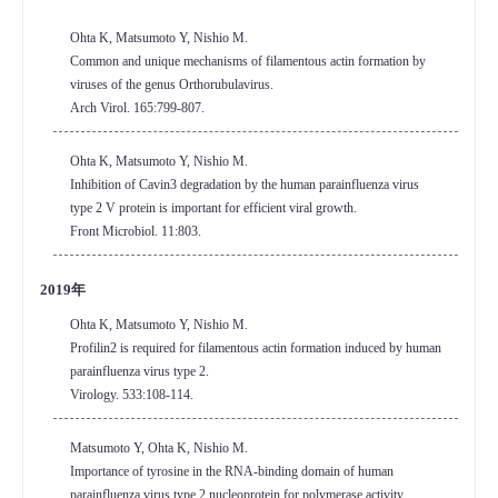
Ohta K, Matsumoto Y, Nishio M.
Common and unique mechanisms of filamentous actin formation by
viruses of the genus Orthorubulavirus.
Arch Virol. 165:799-807.
Ohta K, Matsumoto Y, Nishio M.
Inhibition of Cavin3 degradation by the human parainfluenza virus
type 2 V protein is important for efficient viral growth.
Front Microbiol. 11:803.
2019年
Ohta K, Matsumoto Y, Nishio M.
Profilin2 is required for filamentous actin formation induced by human
parainfluenza virus type 2.
Virology. 533:108-114.
Matsumoto Y, Ohta K, Nishio M.
Importance of tyrosine in the RNA-binding domain of human
parainfluenza virus type 2 nucleoprotein for polymerase activity.