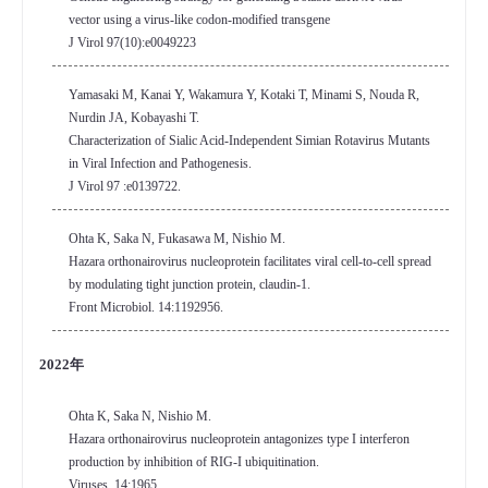
vector using a virus-like codon-modified transgene
J Virol 97(10):e0049223
Yamasaki M, Kanai Y, Wakamura Y, Kotaki T, Minami S, Nouda R,
Nurdin JA, Kobayashi T.
Characterization of Sialic Acid-Independent Simian Rotavirus Mutants
in Viral Infection and Pathogenesis.
J Virol 97 :e0139722.
Ohta K, Saka N, Fukasawa M, Nishio M.
Hazara orthonairovirus nucleoprotein facilitates viral cell-to-cell spread
by modulating tight junction protein, claudin-1.
Front Microbiol. 14:1192956.
2022年
Ohta K, Saka N, Nishio M.
Hazara orthonairovirus nucleoprotein antagonizes type I interferon
production by inhibition of RIG-I ubiquitination.
Viruses. 14:1965.