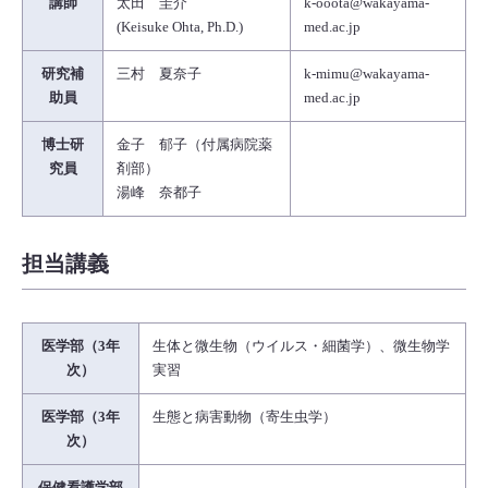
講師
太田 圭介
k-ooota@wakayama-
(Keisuke Ohta, Ph.D.)
med.ac.jp
研究補
三村 夏奈子
k-mimu@wakayama-
助員
med.ac.jp
博士研
金子 郁子（付属病院薬
究員
剤部）
湯峰 奈都子
担当講義
医学部（3年
生体と微生物（ウイルス・細菌学）、微生物学
次）
実習
医学部（3年
生態と病害動物（寄生虫学）
次）
保健看護学部