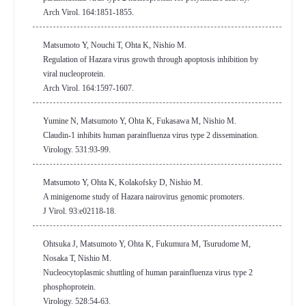
Arch Virol. 164:1851-1855.
Matsumoto Y, Nouchi T, Ohta K, Nishio M.
Regulation of Hazara virus growth through apoptosis inhibition by
viral nucleoprotein.
Arch Virol. 164:1597-1607.
Yumine N, Matsumoto Y, Ohta K, Fukasawa M, Nishio M.
Claudin-1 inhibits human parainfluenza virus type 2 dissemination.
Virology. 531:93-99.
Matsumoto Y, Ohta K, Kolakofsky D, Nishio M.
A minigenome study of Hazara nairovirus genomic promoters.
J Virol. 93:e02118-18.
Ohtsuka J, Matsumoto Y, Ohta K, Fukumura M, Tsurudome M,
Nosaka T, Nishio M.
Nucleocytoplasmic shuttling of human parainfluenza virus type 2
phosphoprotein.
Virology. 528:54-63.