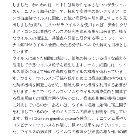
しました。われわれは、ヒトには病原性を示さないハザラウイル
スが、ニワトリ胎子に対して、極めて病原性の高いクリミア・コ
ンゴ出血熱ウイルスに類似した強い病原性を引き起こすことを見
出しました(図3)。このハザラウイルスを使用すれば、安全にクリ
ミア・コンゴ出血熱ウイルスの研究を進める事が出来ます。様々
なウイルスの相違点、共通点を詳細に研究する事によって、マイ
ナス鎖RNAウイルス全般にわたる分子レベルでの解明を目標とし
ています。
ウイルスは生きた細胞に感染し、細胞の持っている様々な能力を
活用して子孫ウイルス粒子を産生します。一方、細胞には、ウイ
ルス感染に備えて極めて高度な抗ウイルス機構が備わっていま
す。つまり、ウイルスが子孫を残すためには宿主細胞の持つ様々
な防御機構を回避しながら、細胞の様々な機能を利用する必要が
あります。そこで、ウイルスゲノムやウイルス構成蛋白と関連す
る宿主蛋白との相互作用を明らかにし、宿主細胞免疫機構に如何
に対抗しているのか、あるいは、ウイルス増殖に如何に宿主因子
を利用しているのか、そのメカニズムの詳細な解明を目指してい
ます。我々はReverse genetics systemを確立し、ミニゲノム系やリ
コンビナントウイルスを作製し、様々な成果をあげています。ま
た、ウイルスの病原性、ウイルスの複製及び細胞の相互作用の解