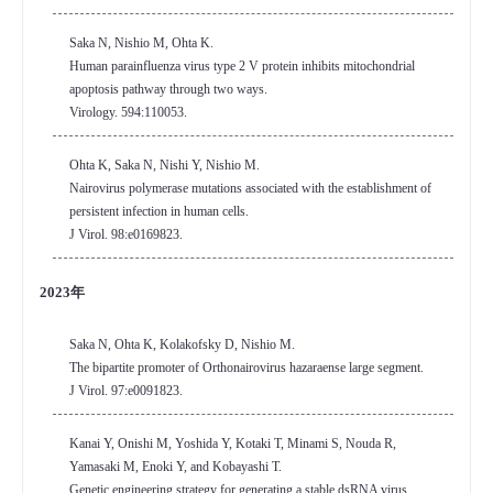
Saka N, Nishio M, Ohta K.
Human parainfluenza virus type 2 V protein inhibits mitochondrial
apoptosis pathway through two ways.
Virology. 594:110053.
Ohta K, Saka N, Nishi Y, Nishio M.
Nairovirus polymerase mutations associated with the establishment of
persistent infection in human cells.
J Virol. 98:e0169823.
2023年
Saka N, Ohta K, Kolakofsky D, Nishio M.
The bipartite promoter of Orthonairovirus hazaraense large segment.
J Virol. 97:e0091823.
Kanai Y, Onishi M, Yoshida Y, Kotaki T, Minami S, Nouda R,
Yamasaki M, Enoki Y, and Kobayashi T.
Genetic engineering strategy for generating a stable dsRNA virus