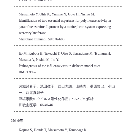
Matsumoto Y, Ohta K, Yumine N, Goto H, Nishio M.
Identification of two essential aspartates for polymerase activity in
parainfluenza virus L protein by a minireplicon system expressing
secretory luciferase.
Microbiol Immunol. 59:676-683.
Ito M, Kubota H, Takeuchi T, Qiao S, Tsurudome M, Tsumura H,
Matsuda A, Nishio M, Ito Y.
Pathogenesis of the influenza virus in diabetes model mice.
BMRJ 9:1-7.
月城紗希子、池田敬子、西出充徳、山崎尚、桑原知巳、小山
一、西尾真智子
亜塩素酸のウイルス活性化作用についての解析
和歌山医学 66:40-46
2014年
Kojima S, Honda T, Matsumoto Y, Tomonaga K.