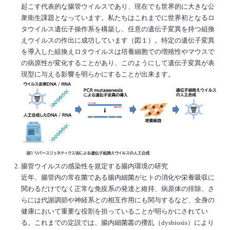
起こす代表的な腸管ウイルスであり、現在でも世界的に大きな公
衆衛生課題となっています。私たちはこれまでに世界初となるロ
タウイルス遺伝子操作系を構築し、任意の遺伝子変異を持つ組換
えウイルスの作出に成功しています（図１）。特定の遺伝子変異
を導入した組換えロタウイルスは培養細胞での増殖性やマウスで
の病原性が変化することがあり、このようにして遺伝子変異が表
現型に与える影響を明らかにすることが出来ます。
腸管ウイルスの感染性を規定する腸内環境の研究
近年、腸管内の常在菌である腸内細菌がヒトの消化や栄養吸収に
関わるだけでなく正常な免疫系の発達と維持、病原体の排除、さ
らには代謝調節や神経系との相互作用にも関与するなど、全身の
健康において重要な役割を担っていることが明らかにされてい
る。これまでの定説では、腸内細菌叢の攪乱（dysbiosis）により