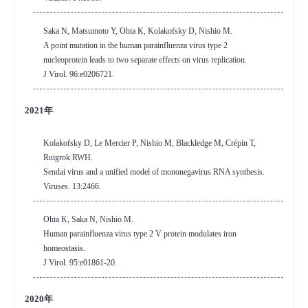
Saka N, Matsumoto Y, Ohta K, Kolakofsky D, Nishio M.
A point mutation in the human parainfluenza virus type 2
nucleoprotein leads to two separate effects on virus replication.
J Virol. 96:e0206721.
2021年
Kolakofsky D, Le Mercier P, Nishio M, Blackledge M, Crépin T,
Ruigrok RWH.
Sendai virus and a unified model of mononegavirus RNA synthesis.
Viruses. 13:2466.
Ohta K, Saka N, Nishio M.
Human parainfluenza virus type 2 V protein modulates iron
homeostasis.
J Virol. 95:e01861-20.
2020年