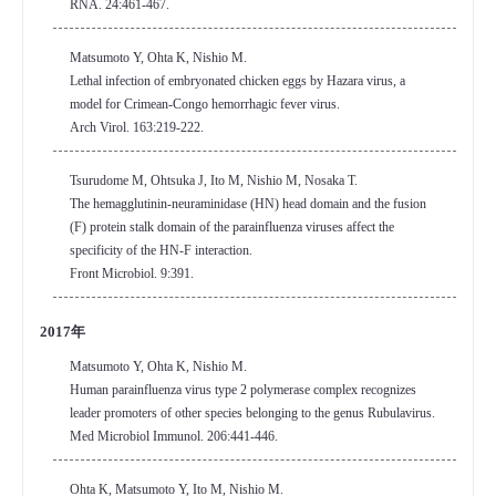
RNA. 24:461-467.
Matsumoto Y, Ohta K, Nishio M.
Lethal infection of embryonated chicken eggs by Hazara virus, a
model for Crimean-Congo hemorrhagic fever virus.
Arch Virol. 163:219-222.
Tsurudome M, Ohtsuka J, Ito M, Nishio M, Nosaka T.
The hemagglutinin-neuraminidase (HN) head domain and the fusion
(F) protein stalk domain of the parainfluenza viruses affect the
specificity of the HN-F interaction.
Front Microbiol. 9:391.
2017年
Matsumoto Y, Ohta K, Nishio M.
Human parainfluenza virus type 2 polymerase complex recognizes
leader promoters of other species belonging to the genus Rubulavirus.
Med Microbiol Immunol. 206:441-446.
Ohta K, Matsumoto Y, Ito M, Nishio M.