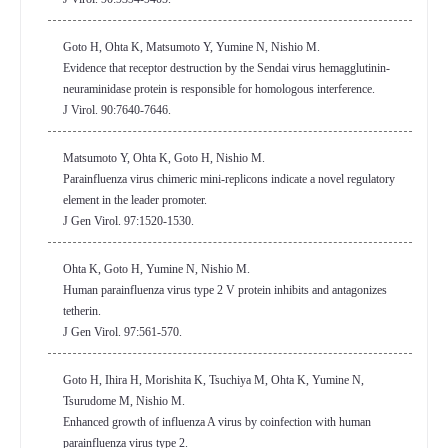
Goto H, Ohta K, Matsumoto Y, Yumine N, Nishio M.
Evidence that receptor destruction by the Sendai virus hemagglutinin-
neuraminidase protein is responsible for homologous interference.
J Virol. 90:7640-7646.
Matsumoto Y, Ohta K, Goto H, Nishio M.
Parainfluenza virus chimeric mini-replicons indicate a novel regulatory
element in the leader promoter.
J Gen Virol. 97:1520-1530.
Ohta K, Goto H, Yumine N, Nishio M.
Human parainfluenza virus type 2 V protein inhibits and antagonizes
tetherin.
J Gen Virol. 97:561-570.
Goto H, Ihira H, Morishita K, Tsuchiya M, Ohta K, Yumine N,
Tsurudome M, Nishio M.
Enhanced growth of influenza A virus by coinfection with human
parainfluenza virus type 2.