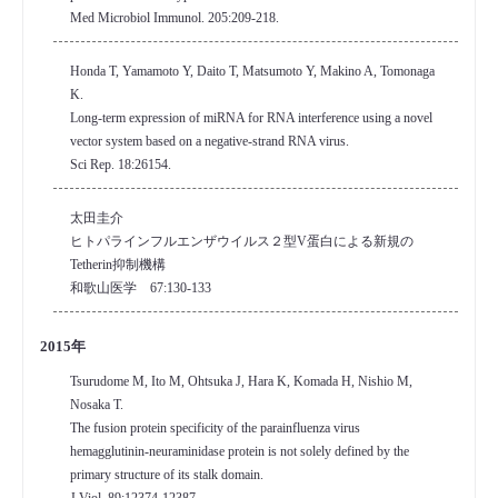
Med Microbiol Immunol. 205:209-218.
Honda T, Yamamoto Y, Daito T, Matsumoto Y, Makino A, Tomonaga
K.
Long-term expression of miRNA for RNA interference using a novel
vector system based on a negative-strand RNA virus.
Sci Rep. 18:26154.
太田圭介
ヒトパラインフルエンザウイルス２型V蛋白による新規の
Tetherin抑制機構
和歌山医学 67:130-133
2015年
Tsurudome M, Ito M, Ohtsuka J, Hara K, Komada H, Nishio M,
Nosaka T.
The fusion protein specificity of the parainfluenza virus
hemagglutinin-neuraminidase protein is not solely defined by the
primary structure of its stalk domain.
J Viol. 89:12374-12387.