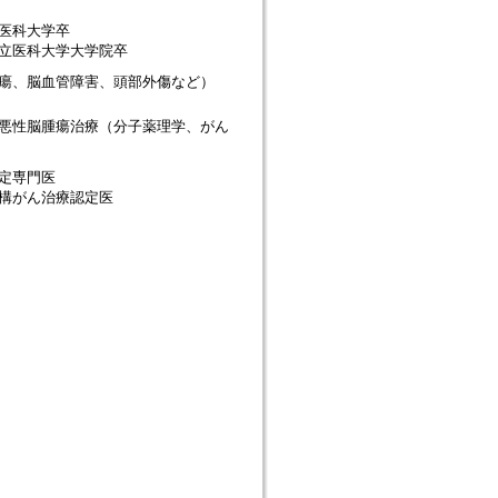
医科大学卒
立医科大学大学院卒
瘍、脳血管障害、頭部外傷など）
悪性脳腫瘍治療（分子薬理学、がん
定専門医
構がん治療認定医