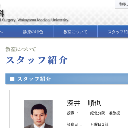
和歌
へ
診療の特色
教室について
スタッフ紹
教室について
スタッフ紹介
■ スタッフ紹介
深井 順也
役職 ：
紀北分院 准教授
診察日 ：
月曜日２診