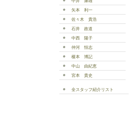
中井 康雄
矢本 利一
佐々木 貴浩
石井 政道
中西 陽子
仲河 恒志
榎本 博記
中山 由紀恵
宮本 貴史
全スタッフ紹介リスト