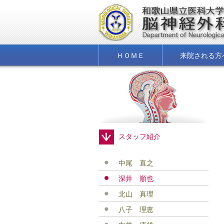
ＨＯＭＥ
来院される方
スタッフ紹介
中尾 直之
深井 順也
北山 真理
八子 理恵