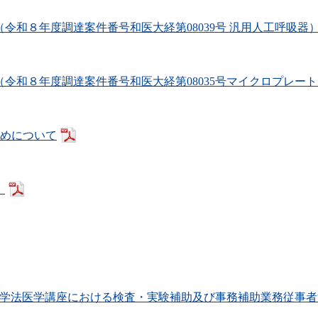
和８年度調達案件番号和医大経第08039号 汎用人工呼吸器
令和８年度調達案件番号和医大経第08035号マイクロプレー
止めについて
）
科大学法医学講座における検査・実験補助及び事務補助業務従事