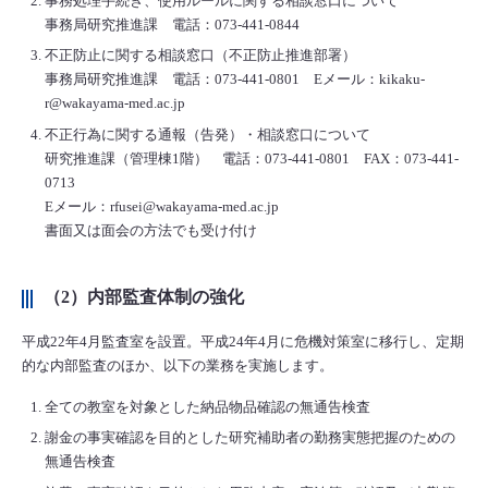
事務処理手続き、使用ルールに関する相談窓口について
事務局研究推進課 電話：073-441-0844
不正防止に関する相談窓口（不正防止推進部署）
事務局研究推進課 電話：073-441-0801 Eメール：kikaku-
r@wakayama-med.ac.jp
不正行為に関する通報（告発）・相談窓口について
研究推進課（管理棟1階） 電話：073-441-0801 FAX：073-441-
0713
Eメール：rfusei@wakayama-med.ac.jp
書面又は面会の方法でも受け付け
（2）内部監査体制の強化
平成22年4月監査室を設置。平成24年4月に危機対策室に移行し、定期
的な内部監査のほか、以下の業務を実施します。
全ての教室を対象とした納品物品確認の無通告検査
謝金の事実確認を目的とした研究補助者の勤務実態把握のための
無通告検査