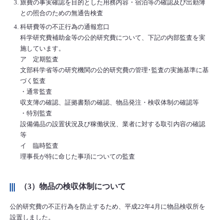
旅費の事実確認を目的とした用務内容・宿泊等の確認及び出勤簿
との照合のための無通告検査
科研費等の不正行為の通報窓口
科学研究費補助金等の公的研究費について、下記の内部監査を実
施しています。
ア 定期監査
文部科学省等の研究機関の公的研究費の管理･監査の実施基準に基
づく監査
・通常監査
収支簿の確認、証拠書類の確認、物品発注・検収体制の確認等
・特別監査
設備備品の設置状況及び稼働状況、業者に対する取引内容の確認
等
イ 臨時監査
理事長が特に命じた事項についての監査
（3）物品の検収体制について
公的研究費の不正行為を防止するため、平成22年4月に物品検収所を
設置しました。