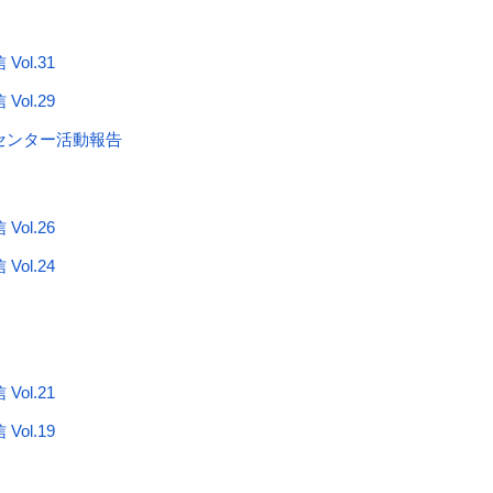
ol.31
ol.29
センター活動報告
ol.26
ol.24
ol.21
ol.19