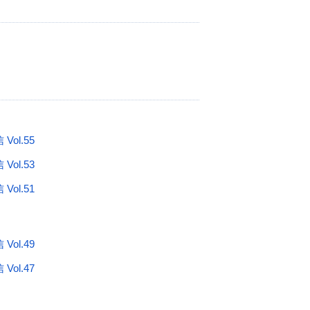
ol.55
ol.53
ol.51
ol.49
ol.47