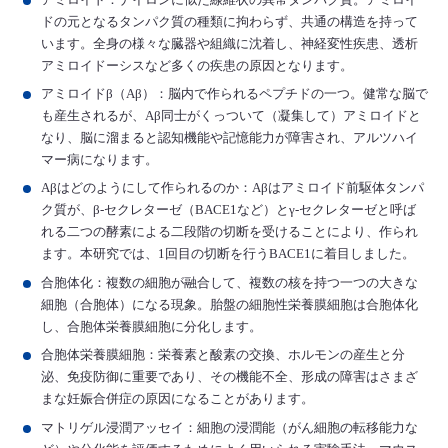
ドの元となるタンパク質の種類に拘わらず、共通の構造を持って
います。全身の様々な臓器や組織に沈着し、神経変性疾患、透析
アミロイドーシスなど多くの疾患の原因となります。
アミロイドβ（Aβ）：脳内で作られるペプチドの一つ。健常な脳で
も産生されるが、Aβ同士がくっついて（凝集して）アミロイドと
なり、脳に溜まると認知機能や記憶能力が障害され、アルツハイ
マー病になります。
Aβはどのようにして作られるのか：Aβはアミロイド前駆体タンパ
ク質が、β‐セクレターゼ（BACE1など）とγ‐セクレターゼと呼ば
れる二つの酵素による二段階の切断を受けることにより、作られ
ます。本研究では、1回目の切断を行うBACE1に着目しました。
合胞体化：複数の細胞が融合して、複数の核を持つ一つの大きな
細胞（合胞体）になる現象。胎盤の細胞性栄養膜細胞は合胞体化
し、合胞体栄養膜細胞に分化します。
合胞体栄養膜細胞：栄養素と酸素の交換、ホルモンの産生と分
泌、免疫防御に重要であり、その機能不全、形成の障害はさまざ
まな妊娠合併症の原因になることがあります。
マトリゲル浸潤アッセイ：細胞の浸潤能（がん細胞の転移能力な