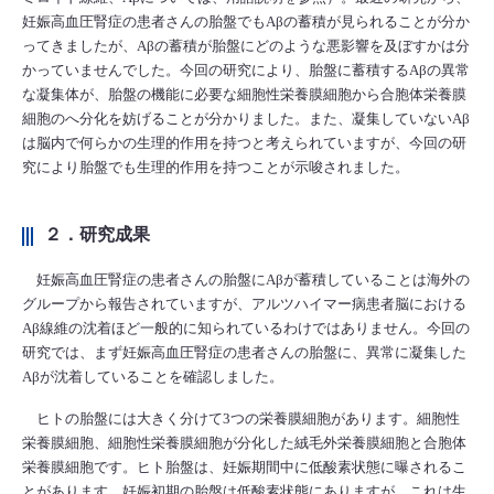
妊娠高血圧腎症の患者さんの胎盤でもAβの蓄積が見られることが分か
ってきましたが、Aβの蓄積が胎盤にどのような悪影響を及ぼすかは分
かっていませんでした。今回の研究により、胎盤に蓄積するAβの異常
な凝集体が、胎盤の機能に必要な細胞性栄養膜細胞から合胞体栄養膜
細胞のへ分化を妨げることが分かりました。また、凝集していないAβ
は脳内で何らかの生理的作用を持つと考えられていますが、今回の研
究により胎盤でも生理的作用を持つことが示唆されました。
２．研究成果
妊娠高血圧腎症の患者さんの胎盤にAβが蓄積していることは海外の
グループから報告されていますが、アルツハイマー病患者脳における
Aβ線維の沈着ほど一般的に知られているわけではありません。今回の
研究では、まず妊娠高血圧腎症の患者さんの胎盤に、異常に凝集した
Aβが沈着していることを確認しました。
ヒトの胎盤には大きく分けて3つの栄養膜細胞があります。細胞性
栄養膜細胞、細胞性栄養膜細胞が分化した絨毛外栄養膜細胞と合胞体
栄養膜細胞です。ヒト胎盤は、妊娠期間中に低酸素状態に曝されるこ
とがあります。妊娠初期の胎盤は低酸素状態にありますが、これは生