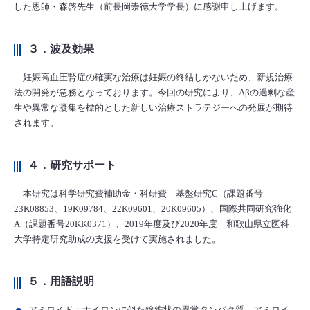
した恩師・森啓先生（前長岡崇徳大学学長）に感謝申し上げます。
３．波及効果
妊娠高血圧腎症の確実な治療は妊娠の終結しかないため、新規治療
法の開発が急務となっております。今回の研究により、Aβの過剰な産
生や異常な凝集を標的とした新しい治療ストラテジーへの発展が期待
されます。
４．研究サポート
本研究は科学研究費補助金・科研費 基盤研究C（課題番号
23K08853、19K09784、22K09601、20K09605）、国際共同研究強化
A（課題番号20KK0371）、2019年度及び2020年度 和歌山県立医科
大学特定研究助成の支援を受けて実施されました。
５．用語説明
アミロイド：ナイロンに似た線維状の異常タンパク質。アミロイ