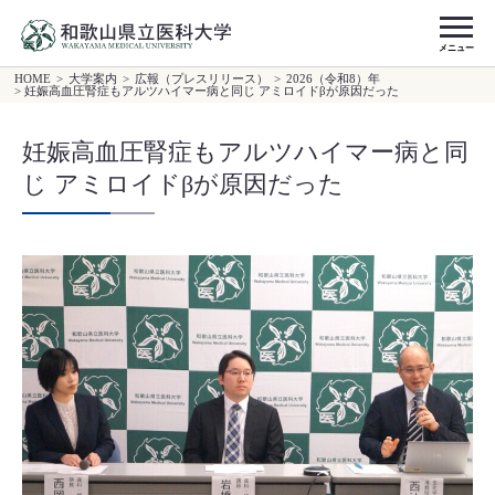
メニュー
HOME
>
大学案内
>
広報（プレスリリース）
>
2026（令和8）年
> 妊娠高血圧腎症もアルツハイマー病と同じ アミロイドβが原因だった
妊娠高血圧腎症もアルツハイマー病と同
じ アミロイドβが原因だった