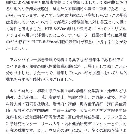
細胞によるAβ産生も低酸素培養により増加しました。妊娠初期におけ
る生理的な低酸素状態は、絨毛外栄養膜細胞の浸潤に重要であること
が分かっています。そこで、低酸素状態により増加したAβ（この場合
は凝集していないAβです）が絨毛外栄養膜細胞に対し善玉として働く
可能性を考えました。HTR-8/SVneo細胞の浸潤能についてマトリゲル
アッセイを用いて評価したところ、ナノモーラー程度の非常に低濃度
のAβの存在下でHTR-8/SVneo細胞の浸潤能が有意に上昇することが分
かりました。
アルツハイマー病患者脳で沈着する異常なAβ凝集体であるAβアミ
ロイド線維が胎盤の細胞性栄養膜細胞に対し、悪玉として働くことが
分かりました。また一方で、凝集していないAβが胎盤において生理的
機能を有する可能性が示唆されました。
今回の発見は、和歌山県立医科大学医学部生化学講座・池﨑みどり
助教、森乃絢修士、荒川実結学士、福嶋桃学士、井原義人教授、同産
科婦人科・西岡香穂助教、岩橋尚幸講師、堀内優子講師、溝口美佳講
師、藤野めぐみ学内助教、井箟一彦教授、大阪公立大学大学院医学研
究科老化・認知症制御学寄附講座・富山貴美特任教授、フランス国立
科学研究センター・リール大学・内村健治研究ディレクターとの共同
研究の成果です。また、本研究の遂行にあたり、多くの激励を賜りま