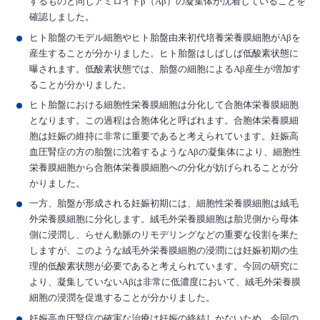
するものと同じアミロイドβ（Aβ）の凝集体が沈着していることを
確認しました。
ヒト胎盤のモデル細胞やヒト胎盤由来初代培養栄養膜細胞がAβを
産生することが分かりました。ヒト胎盤はしばしば低酸素状態に
曝されます。低酸素状態では、胎盤の細胞によるAβ産生が増加す
ることが分かりました。
ヒト胎盤における細胞性栄養膜細胞は分化して合胞体栄養膜細胞
となります。この過程は合胞体化と呼ばれます。合胞体栄養膜細
胞は妊娠の維持に非常に重要であると考えられています。妊娠高
血圧腎症の方の胎盤に沈着するようなAβの凝集体により、細胞性
栄養膜細胞から合胞体栄養膜細胞への分化が妨げられることが分
かりました。
一方、胎盤が形成される妊娠初期には、細胞性栄養膜細胞は絨毛
外栄養膜細胞に分化します。絨毛外栄養膜細胞は胎児側から母体
側に浸潤し、らせん動脈のリモデリングなどの重要な役割を果た
しますが、このような絨毛外栄養膜細胞の浸潤には妊娠初期の生
理的低酸素状態が必要であると考えられています。今回の研究に
より、凝集していないAβは非常に低濃度において、絨毛外栄養膜
細胞の浸潤を促進することが分かりました。
妊娠高血圧腎症の確実な治療は妊娠の終結しかないため、今回の