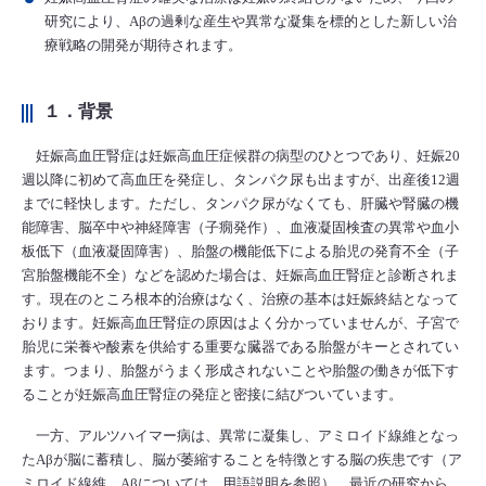
研究により、Aβの過剰な産生や異常な凝集を標的とした新しい治
療戦略の開発が期待されます。
１．背景
妊娠高血圧腎症は妊娠高血圧症候群の病型のひとつであり、妊娠20
週以降に初めて高血圧を発症し、タンパク尿も出ますが、出産後12週
までに軽快します。ただし、タンパク尿がなくても、肝臓や腎臓の機
能障害、脳卒中や神経障害（子癇発作）、血液凝固検査の異常や血小
板低下（血液凝固障害）、胎盤の機能低下による胎児の発育不全（子
宮胎盤機能不全）などを認めた場合は、妊娠高血圧腎症と診断されま
す。現在のところ根本的治療はなく、治療の基本は妊娠終結となって
おります。妊娠高血圧腎症の原因はよく分かっていませんが、子宮で
胎児に栄養や酸素を供給する重要な臓器である胎盤がキーとされてい
ます。つまり、胎盤がうまく形成されないことや胎盤の働きが低下す
ることが妊娠高血圧腎症の発症と密接に結びついています。
一方、アルツハイマー病は、異常に凝集し、アミロイド線維となっ
たAβが脳に蓄積し、脳が萎縮することを特徴とする脳の疾患です（ア
ミロイド線維、Aβについては、用語説明を参照）。最近の研究から、