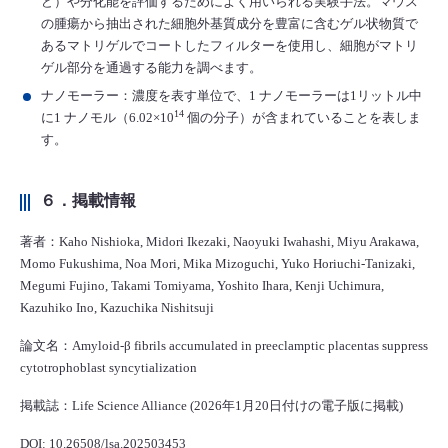
ど）や分化能を評価するためによく用いられる実験手法。マウス
の腫瘍から抽出された細胞外基質成分を豊富に含むゲル状物質で
あるマトリゲルでコートしたフィルターを使用し、細胞がマトリ
ゲル部分を通過する能力を調べます。
ナノモーラー：濃度を表す単位で、1 ナノモーラーは1リットル中
14
に1 ナノモル（6.02×10
個の分子）が含まれていることを表しま
す。
６．掲載情報
著者：Kaho Nishioka, Midori Ikezaki, Naoyuki Iwahashi, Miyu Arakawa,
Momo Fukushima, Noa Mori, Mika Mizoguchi, Yuko Horiuchi-Tanizaki,
Megumi Fujino, Takami Tomiyama, Yoshito Ihara, Kenji Uchimura,
Kazuhiko Ino, Kazuchika Nishitsuji
論文名：Amyloid-β fibrils accumulated in preeclamptic placentas suppress
cytotrophoblast syncytialization
掲載誌：Life Science Alliance (2026年1月20日付けの電子版に掲載)
DOI: 10.26508/lsa.202503453