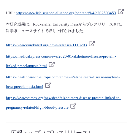
URL:
https://www.life-science-alliance.org/content/9/4/e202503453
本研究成果は、Rockefeller University Pressからプレスリリースされ、
科学系ニュースサイトで取り上げられました。
https://www.eurekalert.org/news-releases/1113293
https://medicalxpress.com/news/2026-01-alzheimer-disease-protein-
linked-preeclampsia.html
https://healthcare-in-europe.com/en/news/alzheimers-disease-amyloid-
beta-preeclampsia.html
https://www.scimex.org/newsfeed/alzheimers-disease-protein-linked-to-
pregnancy-related-high-blood-pressure
広報トップ（プレスリリース）