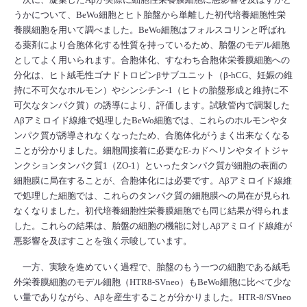
うかについて、BeWo細胞とヒト胎盤から単離した初代培養細胞性栄
養膜細胞を用いて調べました。BeWo細胞はフォルスコリンと呼ばれ
る薬剤により合胞体化する性質を持っているため、胎盤のモデル細胞
としてよく用いられます。合胞体化、すなわち合胞体栄養膜細胞への
分化は、ヒト絨毛性ゴナドトロピンβサブユニット（β-hCG、妊娠の維
持に不可欠なホルモン）やシンシチン-1（ヒトの胎盤形成と維持に不
可欠なタンパク質）の誘導により、評価します。試験管内で調製した
Aβアミロイド線維で処理したBeWo細胞では、これらのホルモンやタ
ンパク質が誘導されなくなったため、合胞体化がうまく出来なくなる
ことが分かりました。細胞間接着に必要なE-カドヘリンやタイトジャ
ンクションタンパク質1（ZO-1）といったタンパク質が細胞の表面の
細胞膜に局在することが、合胞体化には必要です。Aβアミロイド線維
で処理した細胞では、これらのタンパク質の細胞膜への局在が見られ
なくなりました。初代培養細胞性栄養膜細胞でも同じ結果が得られま
した。これらの結果は、胎盤の細胞の機能に対しAβアミロイド線維が
悪影響を及ぼすことを強く示唆しています。
一方、実験を進めていく過程で、胎盤のもう一つの細胞である絨毛
外栄養膜細胞のモデル細胞（HTR8-SVneo）もBeWo細胞に比べて少な
い量でありながら、Aβを産生することが分かりました。HTR-8/SVneo