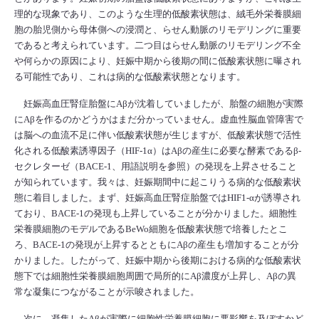
理的な現象であり、このような生理的低酸素状態は、絨毛外栄養膜細
胞の胎児側から母体側への浸潤と、らせん動脈のリモデリングに重要
であると考えられています。二つ目はらせん動脈のリモデリング不全
や何らかの原因により、妊娠中期から後期の間に低酸素状態に曝され
る可能性であり、これは病的な低酸素状態となります。
妊娠高血圧腎症胎盤にAβが沈着していましたが、胎盤の細胞が実際
にAβを作るのかどうかはまだ分かっていません。虚血性脳血管障害で
は脳への血流不足に伴い低酸素状態が生じますが、低酸素状態で活性
化される低酸素誘導因子（HIF-1α）はAβの産生に必要な酵素であるβ‐
セクレターゼ（BACE-1、用語説明を参照）の発現を上昇させること
が知られています。我々は、妊娠期間中に起こりうる病的な低酸素状
態に着目しました。まず、妊娠高血圧腎症胎盤ではHIF1-αが誘導され
ており、BACE-1の発現も上昇していることが分かりました。細胞性
栄養膜細胞のモデルであるBeWo細胞を低酸素状態で培養したとこ
ろ、BACE-1の発現が上昇するとともにAβの産生も増加することが分
かりました。したがって、妊娠中期から後期における病的な低酸素状
態下では細胞性栄養膜細胞周囲で局所的にAβ濃度が上昇し、Aβの異
常な凝集につながることが示唆されました。
次に、凝集したAβが実際に細胞性栄養膜細胞に悪影響を及ぼすかど