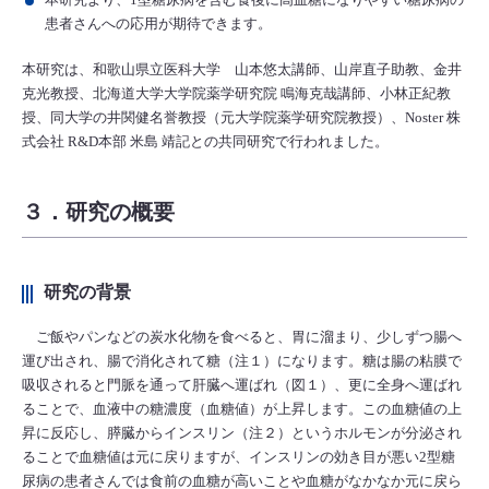
患者さんへの応用が期待できます。
本研究は、和歌山県立医科大学 山本悠太講師、山岸直子助教、金井
克光教授、北海道大学大学院薬学研究院 鳴海克哉講師、小林正紀教
授、同大学の井関健名誉教授（元大学院薬学研究院教授）、Noster 株
式会社 R&D本部 米島 靖記との共同研究で行われました。
３．研究の概要
研究の背景
ご飯やパンなどの炭水化物を食べると、胃に溜まり、少しずつ腸へ
運び出され、腸で消化されて糖（注１）になります。糖は腸の粘膜で
吸収されると門脈を通って肝臓へ運ばれ（図１）、更に全身へ運ばれ
ることで、血液中の糖濃度（血糖値）が上昇します。この血糖値の上
昇に反応し、膵臓からインスリン（注２）というホルモンが分泌され
ることで血糖値は元に戻りますが、インスリンの効き目が悪い2型糖
尿病の患者さんでは食前の血糖が高いことや血糖がなかなか元に戻ら