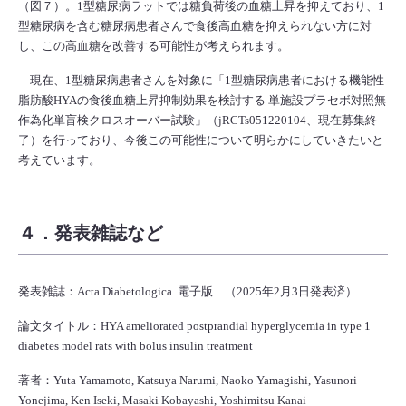
（図７）。1型糖尿病ラットでは糖負荷後の血糖上昇を抑えており、1
型糖尿病を含む糖尿病患者さんで食後高血糖を抑えられない方に対
し、この高血糖を改善する可能性が考えられます。
現在、1型糖尿病患者さんを対象に「1型糖尿病患者における機能性
脂肪酸HYAの食後血糖上昇抑制効果を検討する 単施設プラセボ対照無
作為化単盲検クロスオーバー試験」（jRCTs051220104、現在募集終
了）を行っており、今後この可能性について明らかにしていきたいと
考えています。
４．発表雑誌など
発表雑誌：Acta Diabetologica. 電子版 （2025年2月3日発表済）
論文タイトル：HYA ameliorated postprandial hyperglycemia in type 1
diabetes model rats with bolus insulin treatment
著者：Yuta Yamamoto, Katsuya Narumi, Naoko Yamagishi, Yasunori
Yonejima, Ken Iseki, Masaki Kobayashi, Yoshimitsu Kanai