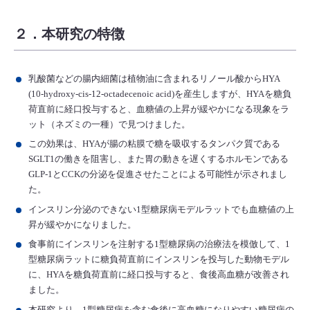
２．本研究の特徴
乳酸菌などの腸内細菌は植物油に含まれるリノール酸からHYA
(10-hydroxy-cis-12-octadecenoic acid)を産生しますが、HYAを糖負
荷直前に経口投与すると、血糖値の上昇が緩やかになる現象をラ
ット（ネズミの一種）で見つけました。
この効果は、HYAが腸の粘膜で糖を吸収するタンパク質である
SGLT1の働きを阻害し、また胃の動きを遅くするホルモンである
GLP-1とCCKの分泌を促進させたことによる可能性が示されまし
た。
インスリン分泌のできない1型糖尿病モデルラットでも血糖値の上
昇が緩やかになりました。
食事前にインスリンを注射する1型糖尿病の治療法を模倣して、1
型糖尿病ラットに糖負荷直前にインスリンを投与した動物モデル
に、HYAを糖負荷直前に経口投与すると、食後高血糖が改善され
ました。
本研究より、1型糖尿病を含む食後に高血糖になりやすい糖尿病の