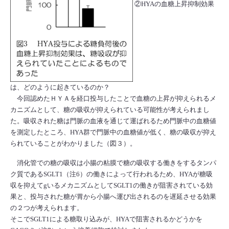
②HYAの血糖上昇抑制効果
は、どのように起きているのか？
今回認めたＨＹＡを経口投与したことで血糖の上昇が抑えられるメ
カニズムとして、糖の吸収が抑えられている可能性が考えられまし
た。吸収された糖は門脈の血液を通じて運ばれるため門脈中の血糖値
を測定したところ、HYA群で門脈中の血糖値が低く、糖の吸収が抑え
られていることがわかりました（図３）。
消化管での糖の吸収は小腸の粘膜で糖の吸収する働きをするタンパ
ク質であるSGLT1（注6）の働きによって行われるため、HYAが糖吸
収を抑えてgいるメカニズムとしてSGLT1の働きが阻害されている効
果と、投与された糖が胃から小腸へ運び出されるのを遅延させる効果
の２つが考えられます。
そこでSGLT1による糖取り込みが、HYAで阻害されるかどうかを