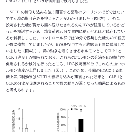
CACO-2（注7）という培養細胞で検討しました。
SGLT1の糖取り込みを強く阻害する薬剤のフロリジンほどではない
ですが糖の取り込みを抑えることがわかりました（図4左）。次に、
投与された糖が胃から腸へ送りだされるのをHYAが阻害しているかど
うかを検討するため、糖負荷後30分で胃内に糖がどれほど残存してい
るか解析しました。コントロール群では30分で投与した糖の40％程度
が胃に残留していましたが、HYAを投与すると約80％も胃に残留して
いました（図4右）。胃の動きを遅くさせるホルモンとしてGLP-1と
CCK（注８）が知られており、これらのホルモンの分泌をHYA投与で
促進されるか検討を行ったところ、HYA投与後30分でこれらの血中ホ
ルモン濃度が上昇しました（図5）。このため、今回のHYAによる血
糖上昇抑制効果はSGLT1の糖取り込みが阻害された効果と、GLP-1と
CCKの分泌が促進されることで胃の動きが遅くなった効果によるもの
と考えられます。