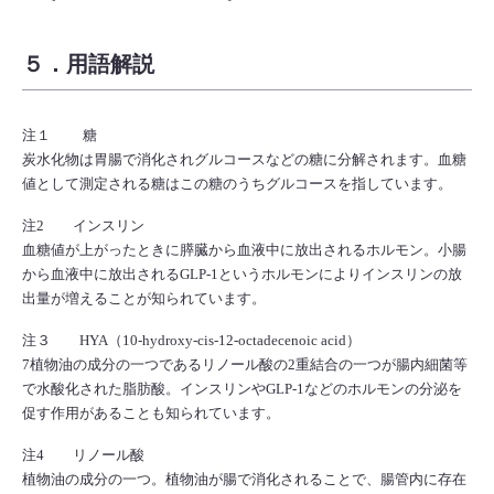
５．用語解説
注１ 糖
炭水化物は胃腸で消化されグルコースなどの糖に分解されます。血糖
値として測定される糖はこの糖のうちグルコースを指しています。
注2 インスリン
血糖値が上がったときに膵臓から血液中に放出されるホルモン。小腸
から血液中に放出されるGLP-1というホルモンによりインスリンの放
出量が増えることが知られています。
注３ HYA（10-hydroxy-cis-12-octadecenoic acid）
7植物油の成分の一つであるリノール酸の2重結合の一つが腸内細菌等
で水酸化された脂肪酸。インスリンやGLP-1などのホルモンの分泌を
促す作用があることも知られています。
注4 リノール酸
植物油の成分の一つ。植物油が腸で消化されることで、腸管内に存在