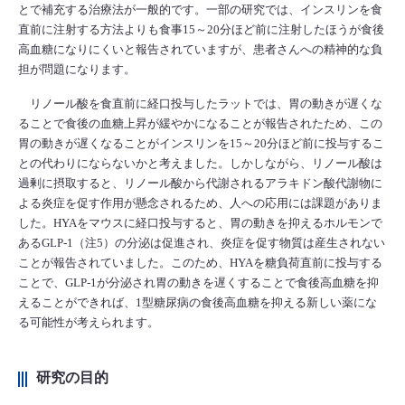
とで補充する治療法が一般的です。一部の研究では、インスリンを食
直前に注射する方法よりも食事15～20分ほど前に注射したほうが食後
高血糖になりにくいと報告されていますが、患者さんへの精神的な負
担が問題になります。
リノール酸を食直前に経口投与したラットでは、胃の動きが遅くな
ることで食後の血糖上昇が緩やかになることが報告されたため、この
胃の動きが遅くなることがインスリンを15～20分ほど前に投与するこ
との代わりにならないかと考えました。しかしながら、リノール酸は
過剰に摂取すると、リノール酸から代謝されるアラキドン酸代謝物に
よる炎症を促す作用が懸念されるため、人への応用には課題がありま
した。HYAをマウスに経口投与すると、胃の動きを抑えるホルモンで
あるGLP-1（注5）の分泌は促進され、炎症を促す物質は産生されない
ことが報告されていました。このため、HYAを糖負荷直前に投与する
ことで、GLP-1が分泌され胃の動きを遅くすることで食後高血糖を抑
えることができれば、1型糖尿病の食後高血糖を抑える新しい薬にな
る可能性が考えられます。
研究の目的