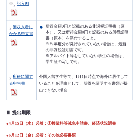
※
記入例
所得金額0円と記載のある非課税証明書（原
無収入者に
本）、又は所得金額0円と記載のある所得証明
かかる申立書
書（原本）を添付すること。
※昨年度分が発行されていない場合は、最新
の非課税証明書で可。
※アルバイト等をしていない学生の場合は、
学生証の写しで可。
所得に関す
外国人留学生等で、1月1日時点で海外に居住して
る申告書
いることを理由として、所得を証明する書類が提
出できない場合
Ⅲ 提出期限
●4月15日（水）必着：①授業料等減免申請書、経済状況調書
●6月12日（金）必着：その他必要書類