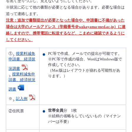
を黒く塗りつぶし、見えないようにしてください。
※状況に応じて他の書類が必要となる場合があります。必要な場合は
追って連絡します。
注意：追加で書類提出が必要となった場合や、申請書に不備があった
場合は大学のメールアドレス（学籍番号＠wakayama-med.ac.jp）に連
絡しますので、携帯電話に転送するなど、こまめに確認できるように
してください。
①
授業料減免
PC等で作成、メールでの提出が可能です。
申請書、経済状
※PC等で作成の場合、WordはWindows版で
作成してください。
況調書
（Mac版はレイアウトが崩れる可能性があ
授業料減免申
ります。）
請書、経済状況
調書
※
記入例
世帯全員
分 1枚
②住民票
※続柄の省略をしていないもの（マイナン
バーは不要）