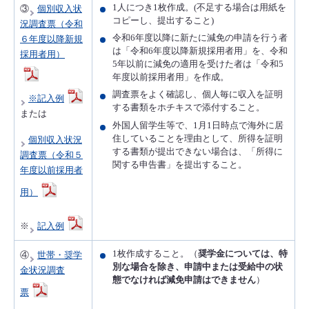
1人につき1枚作成。(不足する場合は用紙を
③
個別収入状
コピーし、提出すること)
況調査票（令和
令和6年度以降に新たに減免の申請を行う者
６年度以降新規
は「令和6年度以降新規採用者用」を、令和
採用者用）
5年以前に減免の適用を受けた者は「令和5
年度以前採用者用」を作成。
調査票をよく確認し、個人毎に収入を証明
※記入例
する書類をホチキスで添付すること。
または
外国人留学生等で、1月1日時点で海外に居
住していることを理由として、所得を証明
個別収入状況
する書類が提出できない場合は、「所得に
調査票（令和５
関する申告書」を提出すること。
年度以前採用者
用）
※
記入例
1枚作成すること。（
奨学金については、特
④
世帯・奨学
別な場合を除き、申請中または受給中の状
金状況調査
態でなければ減免申請はできません
）
票