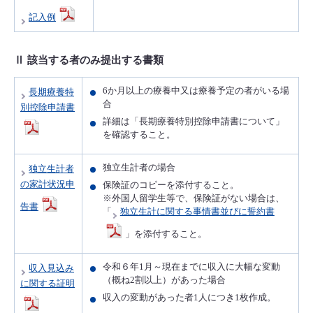
記入例
Ⅱ 該当する者のみ提出する書類
6か月以上の療養中又は療養予定の者がいる場
長期療養特
合
別控除申請書
詳細は「長期療養特別控除申請書について」
を確認すること。
独立生計者の場合
独立生計者
の家計状況申
保険証のコピーを添付すること。
※外国人留学生等で、保険証がない場合は、
告書
「
独立生計に関する事情書並びに誓約書
」を添付すること。
令和６年1月～現在までに収入に大幅な変動
収入見込み
（概ね2割以上）があった場合
に関する証明
収入の変動があった者1人につき1枚作成。