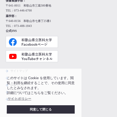
保健看護学部：
〒641-0011 和歌山市三葛580番地
TEL：073-446-6700
薬学部：
〒640-8156 和歌山市七番丁25番1
TEL：073-488-1843
公式SNS
サイトマップ
このサイトは Cookie を使用しています。閲
サイトポリシー
覧・利用を継続することで、その使用に同意
関連リンク
したとみなされます。
教職員学内ポータル(グループウェア)
詳細についてはこちらをご覧ください。
サイトポリシー
学内向け案内
同意して閉じる
© 2022-
2026
WAKAYAMA MEDICAL UNIVERSITY